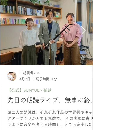
二胡奏者Yue
4月7日
読了時間: 1分
【公式】SUNYUE・孫越
先日の朗読ライブ、無事に終わ
りました📚🎶
お二人の朗読は、それぞれ作品の世界観やキャラ
クターづくりがとても素敵で、 その表現に寄り添
うように音楽を考える時間も、とても充実したも