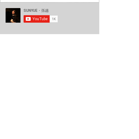
のでした☺️ 今回、一作目の伴奏はオリジナルで制
作し、 二作目には二胡の名曲「月夜」を選びまし
た🌙 会場には二胡を初めて聴かれる方も多く、 終
演後には二胡のお話でも盛り上がり、とても楽し
い時間となりました😌 ご来場くださった皆さま、
本当にありがとうございました。 言葉と音楽が重
なる時間の温かさを、改めて感じた一日でした🙏
#荻窪 #荻窪カフェ #荻窪ブックカフェ #bookcafe
#ブックカフェ #カフェ #本好き #読書 #朗読ライ
ブ #二胡 #erhu #二胡演奏 #bookcafecotocoto