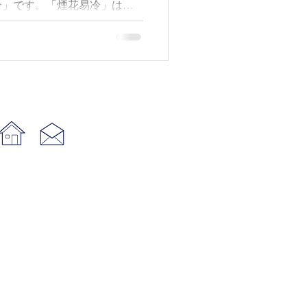
冷」です。「煙花易冷」は非
り、中国では多くのアーティ
ている人気の曲です。ぜひ二
聴きください。 演奏には私
が、アレンジは原曲に忠実に
だけたら嬉しいです。 -----
-----------------------------------------
---------- チャンネル説明 孫越（そんえ
二胡奏者・講師・ミュージッ
ます。 このチャンネルで
的にアップしています。主な
ある二胡の魅力を広めること
の世界観やこれまでのさまざ