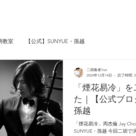
胡教室
【公式】SUNYUE・孫越
二胡奏者Yue
2024年12月14日
読了時間: 
「煙花易冷」を
た｜【公式ブログ
孫越
「煙花易冷」周杰倫 Jay Chou
SUNYUE・孫越 今回二胡で演