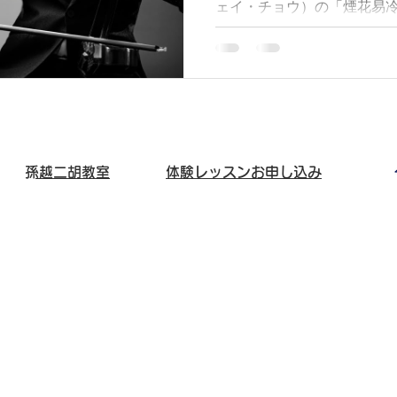
ェイ・チョウ）の「煙花易
常に切なく美しい楽曲であ
ストが歌や演奏でカバーし
胡で奏でる「煙花易冷」をお
自身の解釈を交えています
仕上げました。気に入っていた
-----------------------------------------
--------------------------
​孫越二胡教室
体験レッスンお申し込み
つ）です。東京を中心に、
クライバーとして活動してい
は、二胡の演奏動画を定期
目的は、中国の伝統楽器で
です。音楽を通して、自分