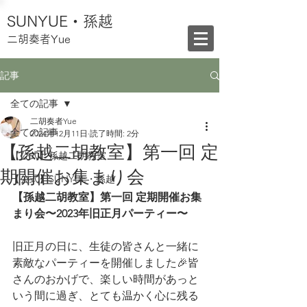
SUNYUE・孫越
二胡奏者Yue
記事
全ての記事
二胡奏者Yue
全ての記事
2024年12月11日
読了時間: 2分
【孫越二胡教室】第一回 定
【公式】孫越二胡教室
期開催お集まり会
【公式】SUNYUE・孫越
【孫越二胡教室】第一回 定期開催お集
まり会〜2023年旧正月パーティー〜
旧正月の日に、生徒の皆さんと一緒に
素敵なパーティーを開催しました🎉皆
さんのおかげで、楽しい時間があっと
いう間に過ぎ、とても温かく心に残る