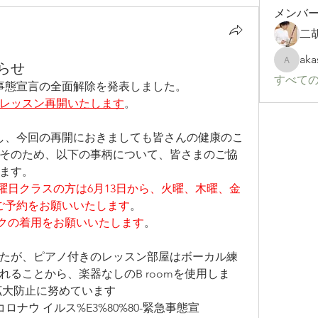
メンバ
二胡
aka
らせ
akashtya
すべての
急事態宣言の全面解除を発表しました。
のレッスン再開いたします
。
し、今回の再開におきましても皆さんの健康のこ
そのため、以下の事柄について、皆さまのご協
ます。
曜日クラスの方は6月13日から、火曜、木曜、金
のご予約をお願いいたします
。
クの着用をお願いいたします
。
たが、ピアノ付きのレッスン部屋はボーカル練
ることから、楽器なしのB roomを使用しま
拡大防止に努めています
nfo/新型コロナウ イルス%E3%80%80-緊急事態宣